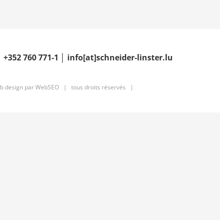
│
+352 760 771-1
│ info[at]schneider-linster.lu
b design par
WebSEO
| tous droits réservés |