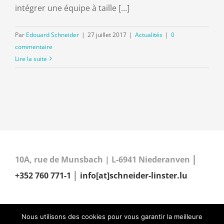
intégrer une équipe à taille [...]
Par
Edouard Schneider
|
27 juillet 2017
|
Actualités
|
0
commentaire
Lire la suite
10A, rue de Munsbach | L-6941 Niederanven
│
+352 760 771-1
│ info[at]schneider-linster.lu
Nous utilisons des cookies pour vous garantir la meilleure
© Copyright 2016 -
2026 SCHNEIDER LINSTER FIDUCIAIRE | web