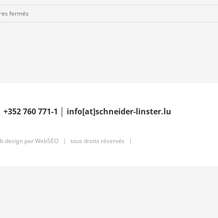
sur
es fermés
Mesures
de
soutien
aux
contribuables
│
+352 760 771-1
│ info[at]schneider-linster.lu
b design par
WebSEO
| tous droits réservés |