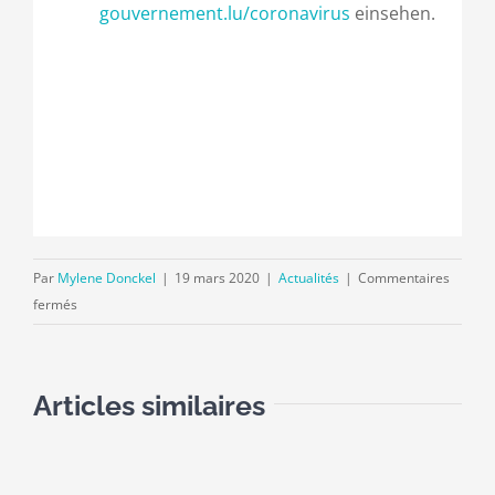
gouvernement.lu/coronavirus
einsehen.
Par
Mylene Donckel
|
19 mars 2020
|
Actualités
|
Commentaires
sur
fermés
Unterstützung
für
vom
Articles similaires
Coronavirus
betroffene
Unternehmen