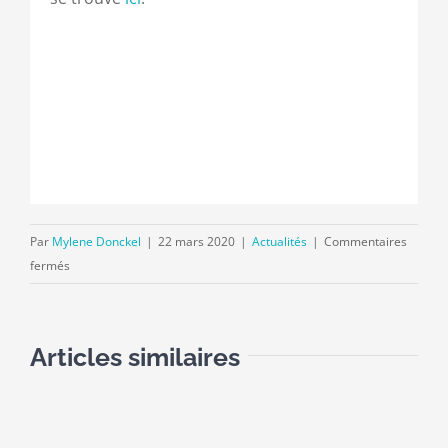
Par
Mylene Donckel
|
22 mars 2020
|
Actualités
|
Commentaires
sur
fermés
Mesures
au
niveau
Articles similaires
des
cotisations
sociales
à